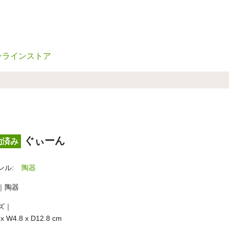
ンラインストア
ぐぃーん
約済み
ンル:
陶器
｜陶器
ズ｜
 x W4.8 x D12.8 cm