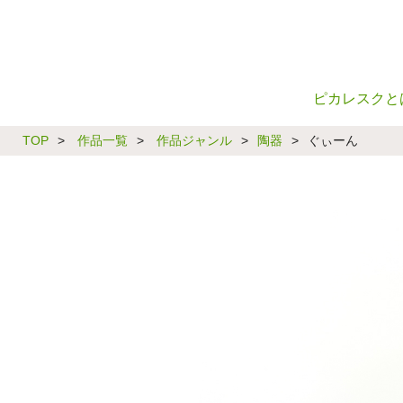
ピカレスクと
TOP
>
作品一覧
>
作品ジャンル
>
陶器
>
ぐぃーん