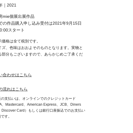
年｜2021
房mie個展出展作品
での作品購入申し込み受付は2021年9月15日
20:00スタート
示価格は全て税別です。
イズ、色味はおおよそのものとなります。実物と
る部分もございますので、あらかじめご了承くだ
。
い合わせはこちら
の流れはこちら
販の支払いは、オンラインでのクレジットカード
A、Mastercard、American Express、JCB、Diners
b、Discover Card）もしくは銀行口座振込でのお支払い
能です。