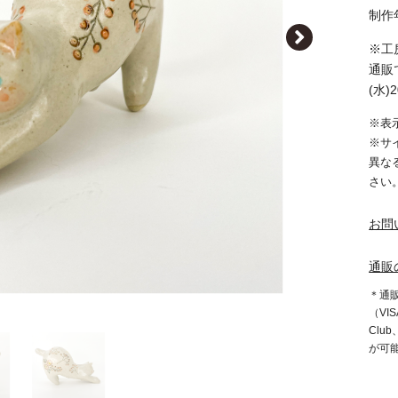
制作
※工
通販
(水)
※表
※サ
異な
さい
お問
通販
＊通
（VIS
Clu
が可