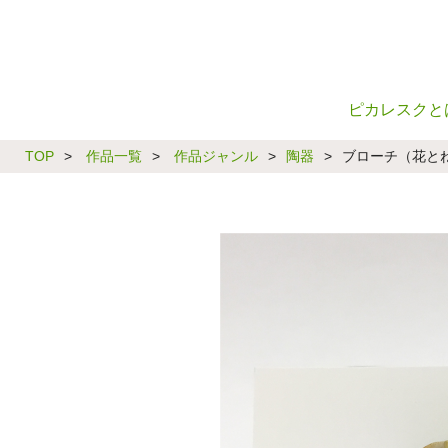
ピカレスクと
TOP
>
作品一覧
>
作品ジャンル
>
陶器
>
ブローチ（花と