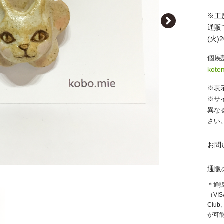
※工
通販
(火)
個
kote
※表
※サ
異な
さい
お問
通販
＊通
（VIS
Clu
が可