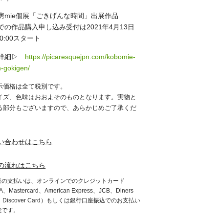
房mie個展「ごきげんな時間」出展作品
での作品購入申し込み受付は2021年4月13日
20:00スタート
展詳細▷
https://picaresquejpn.com/kobomie-
n-gokigen/
示価格は全て税別です。
イズ、色味はおおよそのものとなります。実物と
る部分もございますので、あらかじめご了承くだ
。
い合わせはこちら
の流れはこちら
販の支払いは、オンラインでのクレジットカード
A、Mastercard、American Express、JCB、Diners
b、Discover Card）もしくは銀行口座振込でのお支払い
能です。