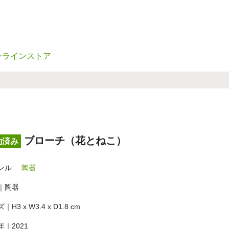
ンラインストア
ブローチ（花とねこ）
約済み
ンル:
陶器
｜陶器
｜H3 x W3.4 x D1.8 cm
年｜2021