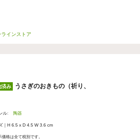
ンラインストア
うさぎのおきもの（祈り、
約済み
）
ンル:
陶器
H 6.5 x D 4.5 W 3.6 cm
示価格は全て税別です。