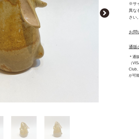
※サ
異な
さい
お問
通販
＊通
（VIS
Clu
が可