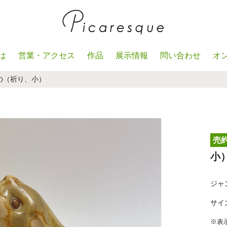
は
営業・アクセス
作品
展示情報
問い合わせ
オ
の（祈り、小）
売
小
ジャ
サイズ｜
※表