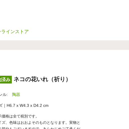
ンラインストア
ネコの花いれ（祈り）
約済み
ンル:
陶器
H6.7 x W4.3 x D4.2 cm
示価格は全て税別です。
イズ、色味はおおよそのものとなります。実物と
る部分もございますので、あらかじめご了承くだ