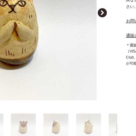
さい
お問
通販
＊通
（VIS
Clu
が可