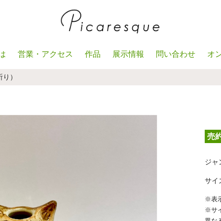
は
営業・アクセス
作品
展示情報
問い合わせ
オ
祈り）
売
ジャ
サイズ｜
※表
※サ
異な