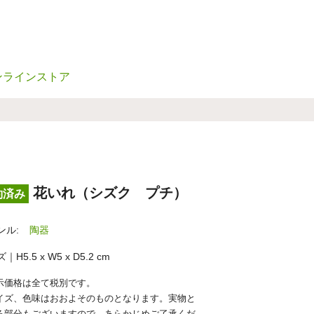
ンラインストア
花いれ（シズク プチ）
約済み
ンル:
陶器
｜H5.5 x W5 x D5.2 cm
示価格は全て税別です。
イズ、色味はおおよそのものとなります。実物と
る部分もございますので、あらかじめご了承くだ