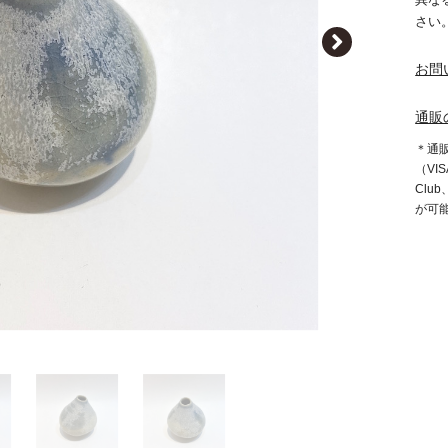
さい
お問
通販
＊通
（VIS
Clu
が可