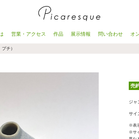
は
営業・アクセス
作品
展示情報
問い合わせ
オ
 プチ）
売
ジャ
サイズ
※表
※サ
異な