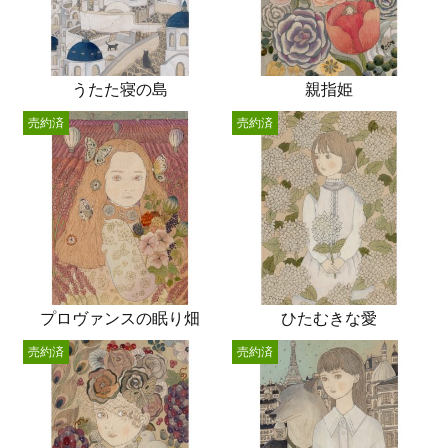
うたた寝の島
親指姫
売約済
売約済
プロヴァンスの眠り畑
ひたむきな愛
売約済
売約済