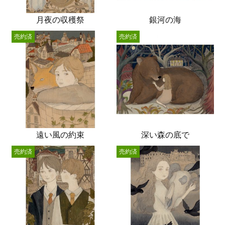
月夜の収穫祭
銀河の海
売約済
売約済
遠い風の約束
深い森の底で
売約済
売約済