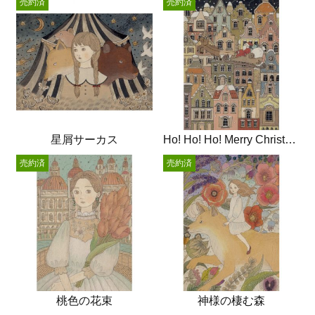
売約済
売約済
星屑サーカス
Ho! Ho! Ho! Merry Christmas!
売約済
売約済
桃色の花束
神様の棲む森