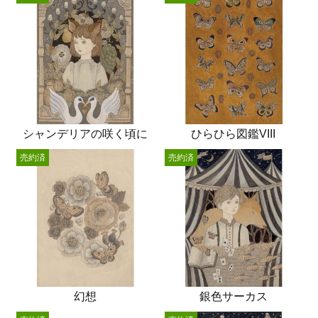
シャンデリアの咲く頃に
ひらひら図鑑VIII
売約済
売約済
幻想
銀色サーカス