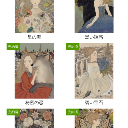
星の海
黒い誘惑
売約済
売約済
秘密の恋
碧い宝石
売約済
売約済