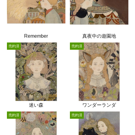
Remember
真夜中の遊園地
売約済
売約済
迷い森
ワンダーランダ
売約済
売約済