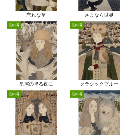
忘れな草
さよなら世界
売約済
売約済
星屑の降る夜に
クラシックブルー
売約済
売約済