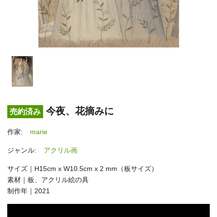
今夜、花摘みに
売約済み
作家:
marie
ジャンル:
アクリル画
サイズ｜H15cm x W10.5cm x 2 mm（板サイズ）
素材｜板、アクリル絵の具
制作年｜2021