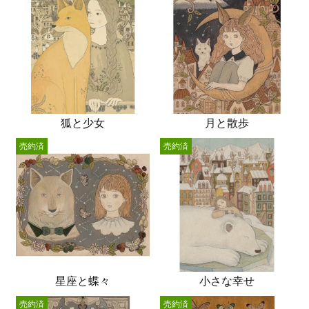
狐と少女
月と散歩
売約済
売約済
星座と蝶々
小さな幸せ
売約済
売約済