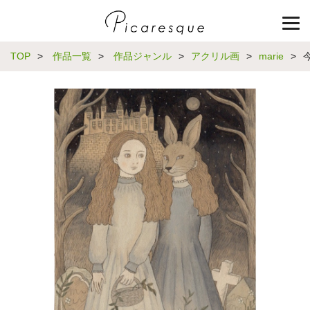
TOP
>
作品一覧
>
作品ジャンル
>
アクリル画
>
marie
>