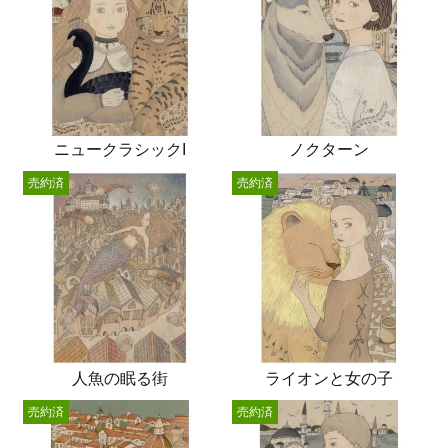
ニュークラシックI
ノクターン
売約済
売約済
人魚の眠る街
ライオンと女の子
売約済
売約済