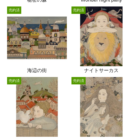
売約済
売約済
海辺の街
ナイトサーカス
売約済
売約済