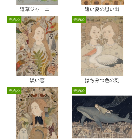
道草ジャーニー
遠い夏の思い出
売約済
売約済
淡い恋
はちみつ色の刻
売約済
売約済