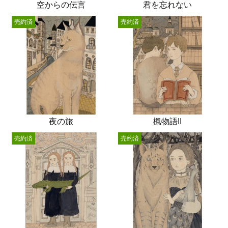
空からの伝言
君を忘れない
売約済
売約済
夜の旅
楓物語II
売約済
売約済