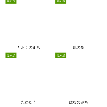
売約済
売約済
とおくのまち
凪の夜
売約済
売約済
たゆたう
はなのみち