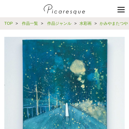
TOP
>
作品一覧
>
作品ジャンル
>
水彩画
>
かみやまたつや