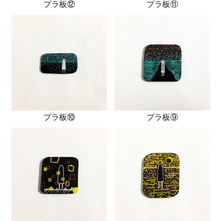
プラ板⑫
プラ板⑪
プラ板⑩
プラ板⑨