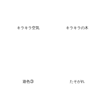
キラキラ空気
キラキラの木
遊色③
たそがれ