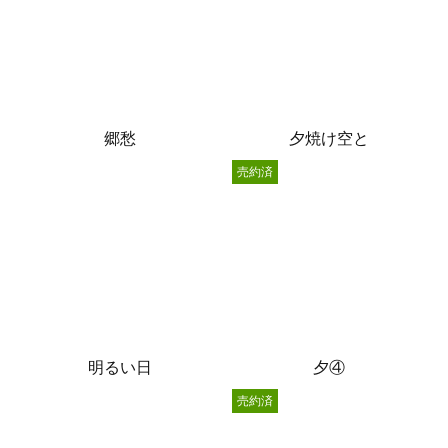
郷愁
夕焼け空と
売約済
明るい日
夕④
売約済