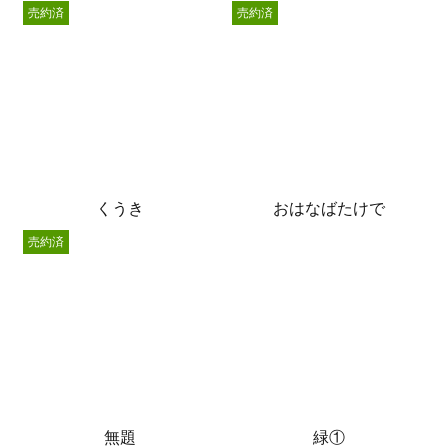
売約済
売約済
くうき
おはなばたけで
売約済
無題
緑①