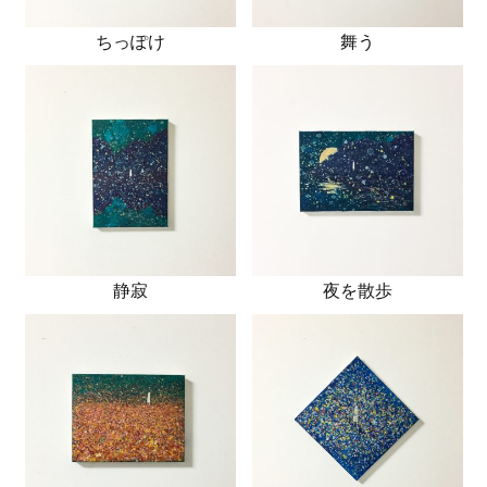
ちっぽけ
舞う
静寂
夜を散歩