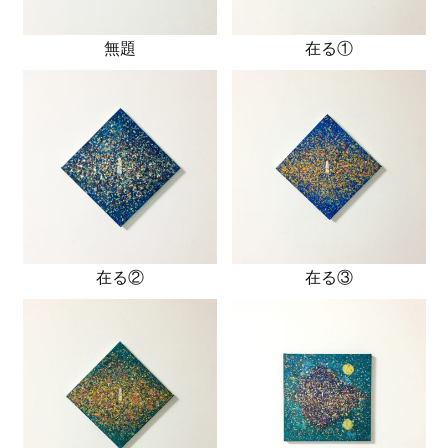
無題
在る①
在る②
在る③