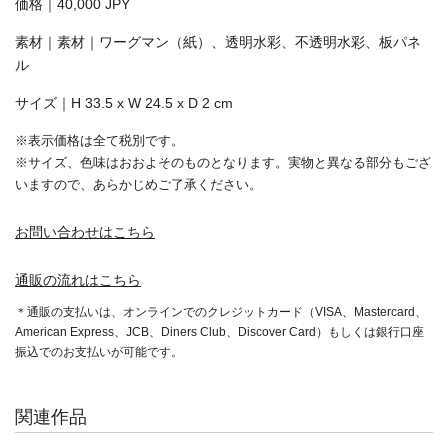
価格｜40,000 JPY
素材｜素材｜ワーグマン（紙）、透明水彩、不透明水彩、板パネ
ル
サイズ｜H 33.5 x W 24.5 x D 2 cm
※表示価格は全て税別です。
※サイズ、色味はおおよそのものとなります。実物と異なる部分もござ
いますので、あらかじめご了承ください。
お問い合わせはこちら
通販の流れはこちら
＊通販の支払いは、オンラインでのクレジットカード（VISA、Mastercard、
American Express、JCB、Diners Club、Discover Card）もしくは銀行口座
振込でのお支払いが可能です。
関連作品