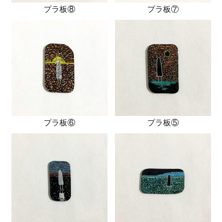
プラ板⑧
プラ板⑦
プラ板⑥
プラ板⑤