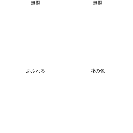
無題
無題
あふれる
花の色