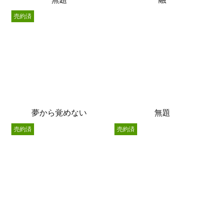
売約済
夢から覚めない
無題
売約済
売約済