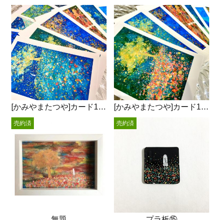
[かみやまたつや]カード10枚セット
[かみやまたつや]カード19枚セット
売約済
売約済
無題
プラ板⑮