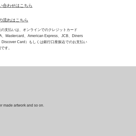
い合わせはこちら
の流れはこちら
販の支払いは、オンラインでのクレジットカード
A、Mastercard、American Express、JCB、Diners
b、Discover Card）もしくは銀行口座振込でのお支払い
能です。
der made artwork and so on.