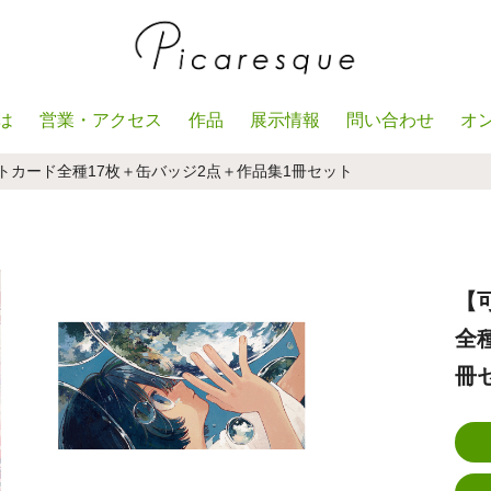
は
営業・アクセス
作品
展示情報
問い合わせ
オ
ストカード全種17枚＋缶バッジ2点＋作品集1冊セット
【
全
冊