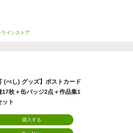
ンラインストア
可 (べし) グッズ】ポストカード
種17枚＋缶バッジ2点＋作品集1
セット