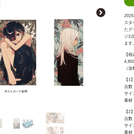
20
スタ
たグ
ジ2
ます
【税
4,8
（送
【1
点数
サイズ
素材
【2
点数
サイズ｜
素材