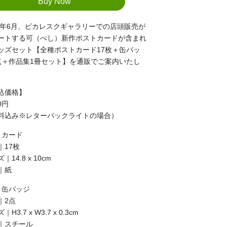
25年6月、ピカレスクギャラリーでの店頭販売が
ートする可（べし）新作ポストカードが含まれ
ッズセット【全種ポストカード17枚＋缶バッ
点＋作品集1冊セット】を通販でご案内いたし
。
込価格】
50円
料込み※レターパックライトの場合）
】カード
｜17枚
｜14.8 x 10cm
｜紙
】缶バッジ
｜2点
H3.7 x W3.7 x 0.3cm
｜スチール