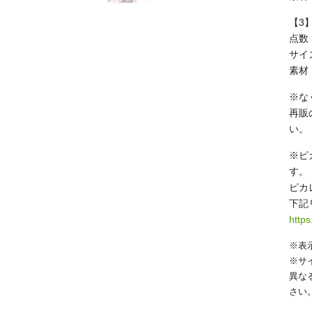
【3
点数
サイズ
素材
※な
再販
い。
※ピ
す。
ピカ
下記
https
※表
※サ
異な
さい