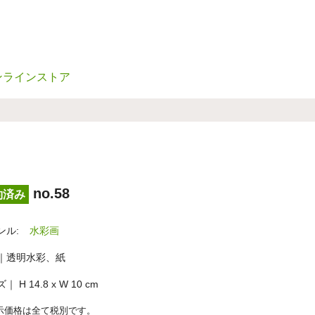
ンラインストア
no.58
約済み
ンル:
水彩画
｜透明水彩、紙
｜ H 14.8 x W 10 cm
示価格は全て税別です。