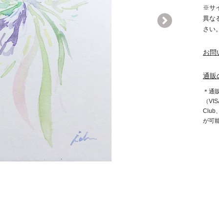
※サ
異な
さい
お問
通販
＊通
（VIS
Clu
が可