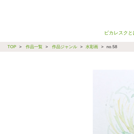
ピカレスクと
TOP
>
作品一覧
>
作品ジャンル
>
水彩画
>
no.58