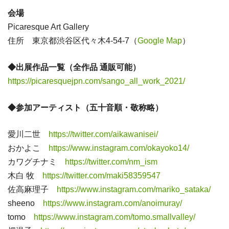
会場
Picaresque Art Gallery
住所 東京都渋谷区代々木4-54-7（
Google Map
）
◆出展作品一覧（全作品 通販可能）
https://picaresquejpn.com/sango_all_work_2021/
◆参加アーティスト（五十音順・敬称略）
愛川二世
https://twitter.com/aikawanisei/
おかよこ
https://www.instagram.com/okayoko14/
カワグチナミ
https://twitter.com/nm_ism
木白 牧
https://twitter.com/maki58359547
佐高麻理子
https://www.instagram.com/mariko_sataka/
sheeno
https://www.instagram.com/anoimuray/
tomo
https://www.instagram.com/tomo.smallvalley/