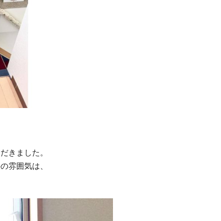
ただ
きました。
絵の雰囲気
は、