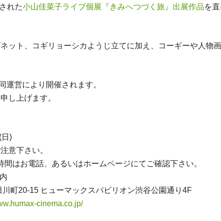
催された
小山佳菜子ライブ個展『きみへつづく旅』出展作品
を直
グネット、コギリョーシカようじ立てに加え、コーギーや人物
eの共同運営により開催されます。
ち申し上げます。
(日)
ご注意下さい。
中の営業時間はお電話、あるいはホームページにてご確認下さい。
ー内
田川町20-15 ヒューマックスパビリオン渋谷公園通り4F
www.humax-cinema.co.jp/