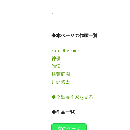
.
.
.
◆本ページの作家一覧
kana3histoire
神優
伽沃
枯葉庭園
川延悠太
◆全出展作家を見る
◆作品一覧
次のページ