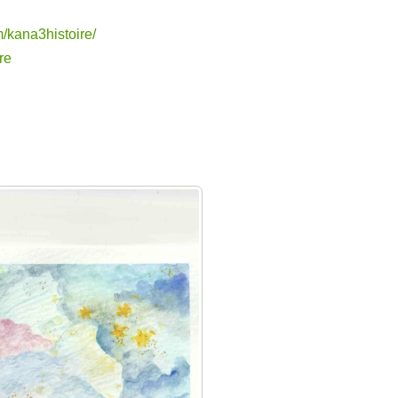
/kana3histoire/
re