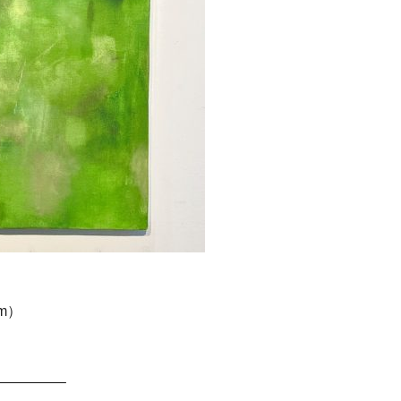
cm）
————–