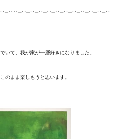
･･─････─･･─･･─･･─･･─･･─･･─･･─･･─･･─･･─･･
んでいて、我が家が一層好きになりました。
分このまま楽しもうと思います。