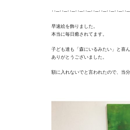
･･─･･─･･─･･─･･─･･─･･─･･─･･─･･─
早速絵を飾りました。
本当に毎日癒されてます。
子ども達も「森にいるみたい」と喜
ありがとうございました。
額に入れないでと言われたので、当